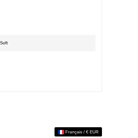
Soft
Français / € EUR