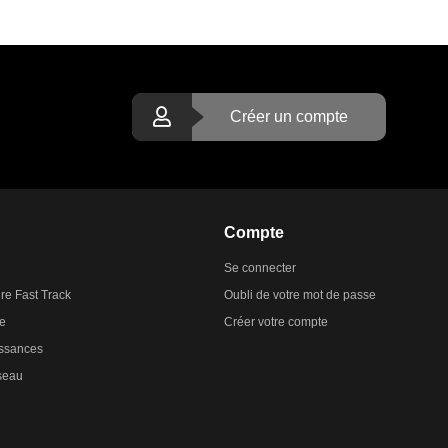
Créer un compte
Compte
Se connecter
ire Fast Track
Oubli de votre mot de passe
te
Créer votre compte
ssances
éseau