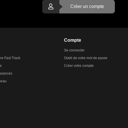
Créer un compte
Compte
Se connecter
ire Fast Track
Oubli de votre mot de passe
te
Créer votre compte
ssances
éseau