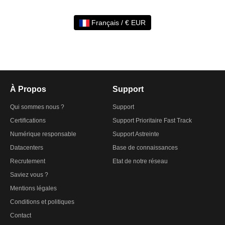
Français / € EUR
À Propos
Support
Qui sommes nous ?
Support
Certifications
Support Prioritaire Fast Track
Numérique responsable
Support Astreinte
Datacenters
Base de connaissances
Recrutement
Etat de notre réseau
Saviez vous ?
Mentions légales
Conditions et politiques
Contact