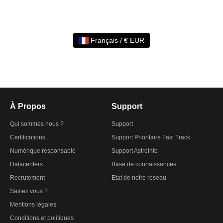
Français / € EUR
À Propos
Support
Qui sommes nous ?
Support
Certifications
Support Prioritaire Fast Track
Numérique responsable
Support Astreinte
Datacenters
Base de connaissances
Recrutement
Etat de notre réseau
Saviez vous ?
Mentions légales
Conditions et politiques