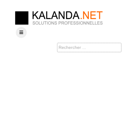
Nous
recrutons de
nouveaux
talents