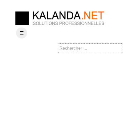
Cluster
WEBDEV
Un service
d'hébergement
WEBDEV hautement